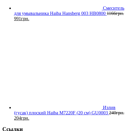
Смеситель
для умывальника Haiba Hansberg 003 HB0800
1166
грн.
991
грн.
Излив
(гусак) плоский Haiba M7220F (20 см) GU0003
240
грн.
204
грн.
Ссылки