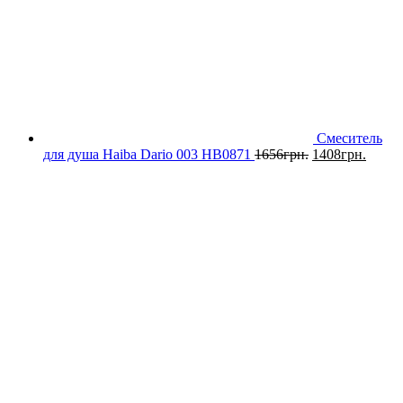
Смеситель
для душа Haiba Dario 003 HB0871
1656
грн.
1408
грн.