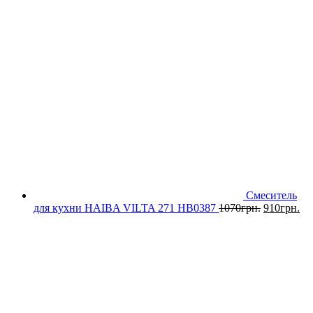
Смеситель
для кухни HAIBA VILTA 271 HB0387
1070
грн.
910
грн.