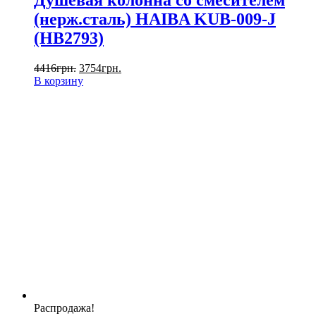
Душевая колонна со смесителем
(нерж.сталь) HAIBA KUB-009-J
(HB2793)
4416
грн.
3754
грн.
В корзину
Распродажа!