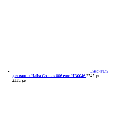
Смеситель
для ванны Haiba Cosmos 006 euro HB0046
2747
грн.
2335
грн.