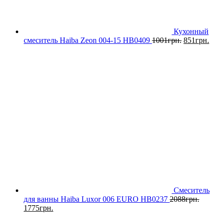
Кухонный
смеситель Haiba Zeon 004-15 HB0409
1001
грн.
851
грн.
Смеситель
для ванны Haiba Luxor 006 EURO HB0237
2088
грн.
1775
грн.