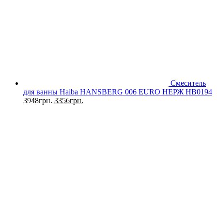
Смеситель
для ванны Haiba HANSBERG 006 EURO НЕРЖ HB0194
3948
грн.
3356
грн.