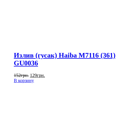
Излив (гусак) Haiba M7116 (361)
GU0036
152
грн.
129
грн.
В корзину