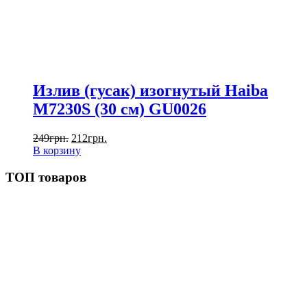
Излив (гусак) изогнутый Haiba
M7230S (30 см) GU0026
249
грн.
212
грн.
В корзину
ТОП товаров