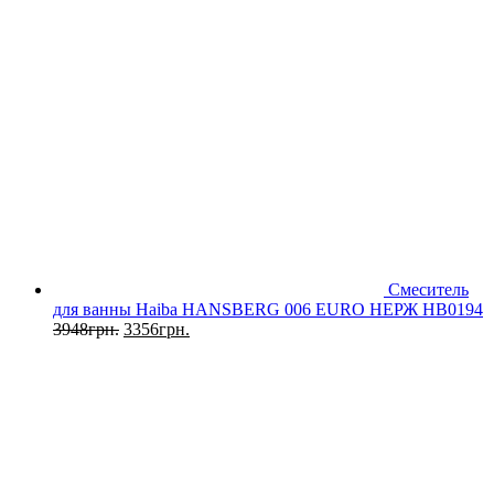
Смеситель
для ванны Haiba HANSBERG 006 EURO НЕРЖ HB0194
3948
грн.
3356
грн.