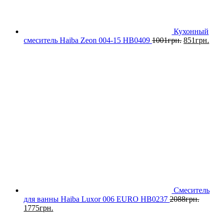
Кухонный
смеситель Haiba Zeon 004-15 HB0409
1001
грн.
851
грн.
Смеситель
для ванны Haiba Luxor 006 EURO HB0237
2088
грн.
1775
грн.