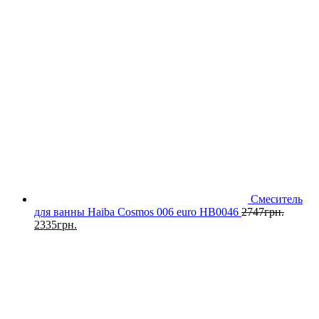
Смеситель
для ванны Haiba Cosmos 006 euro HB0046
2747
грн.
2335
грн.