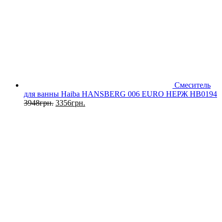
Смеситель
для ванны Haiba HANSBERG 006 EURO НЕРЖ HB0194
3948
грн.
3356
грн.