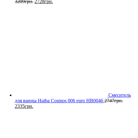
3209
грн.
2728
грн.
Смеситель
для ванны Haiba Cosmos 006 euro HB0046
2747
грн.
2335
грн.