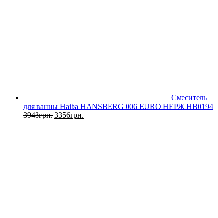
Смеситель
для ванны Haiba HANSBERG 006 EURO НЕРЖ HB0194
3948
грн.
3356
грн.