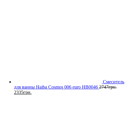
Смеситель
для ванны Haiba Cosmos 006 euro HB0046
2747
грн.
2335
грн.