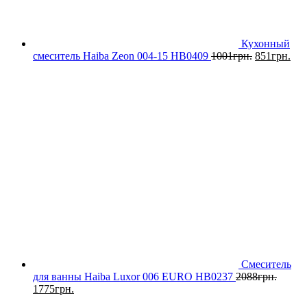
Кухонный
смеситель Haiba Zeon 004-15 HB0409
1001
грн.
851
грн.
Смеситель
для ванны Haiba Luxor 006 EURO HB0237
2088
грн.
1775
грн.