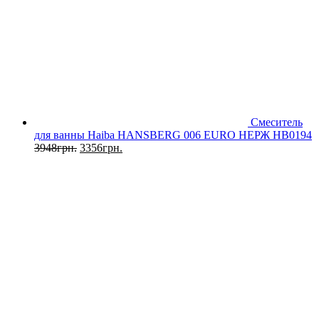
Смеситель
для ванны Haiba HANSBERG 006 EURO НЕРЖ HB0194
3948
грн.
3356
грн.