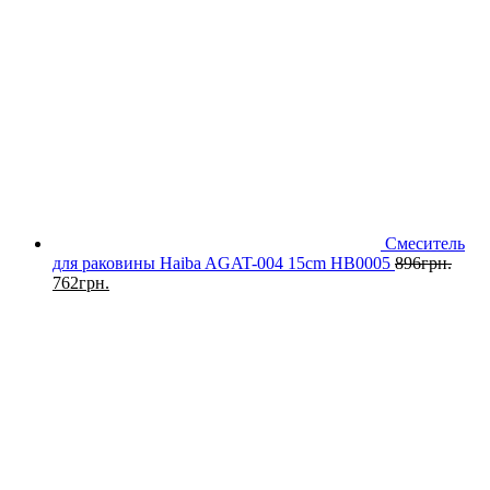
Смеситель
для раковины Haiba AGAT-004 15cm HB0005
896
грн.
762
грн.