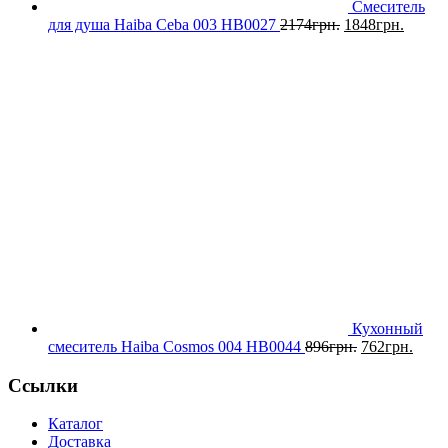
Смеситель
для душа Haiba Ceba 003 HB0027
2174
грн.
1848
грн.
Кухонный
смеситель Haiba Cosmos 004 HB0044
896
грн.
762
грн.
Ссылки
Каталог
Доставка