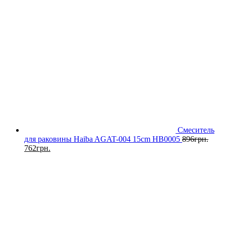
Смеситель
для раковины Haiba AGAT-004 15cm HB0005
896
грн.
762
грн.