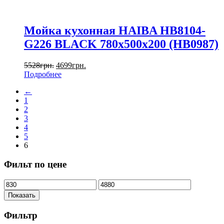
Мойка кухонная HAIBA HB8104-
G226 BLACK 780x500x200 (HB0987)
5528
грн.
4699
грн.
Подробнее
←
1
2
3
4
5
6
Фильт по цене
Показать
Фильтр