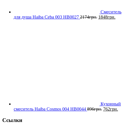
Смеситель
для душа Haiba Ceba 003 HB0027
2174
грн.
1848
грн.
Кухонный
смеситель Haiba Cosmos 004 HB0044
896
грн.
762
грн.
Ссылки