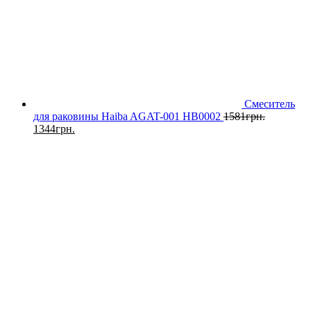
Смеситель
для раковины Haiba AGAT-001 HB0002
1581
грн.
1344
грн.